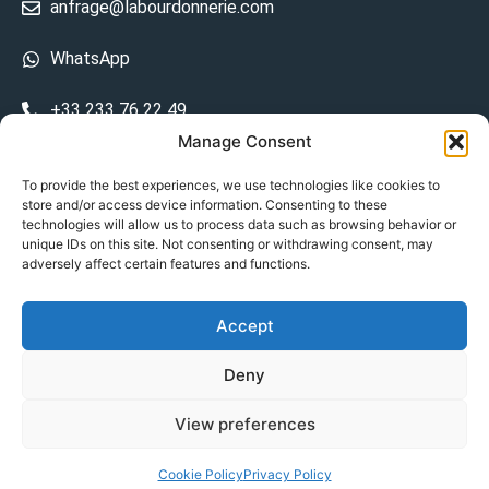
anfrage@labourdonnerie.com
WhatsApp
+33 233 76 22 49
Manage Consent
+33 6 26 48 68 31
To provide the best experiences, we use technologies like cookies to
store and/or access device information. Consenting to these
15 La Bourdonnerie 50430 Vesly
technologies will allow us to process data such as browsing behavior or
prosecuted.blusher.yielded
unique IDs on this site. Not consenting or withdrawing consent, may
adversely affect certain features and functions.
DE
Accept
Datenschutzrichtlinie
Deny
Geschäftsbedingungen
View preferences
© Copyright 2024
Cookie Policy
Privacy Policy