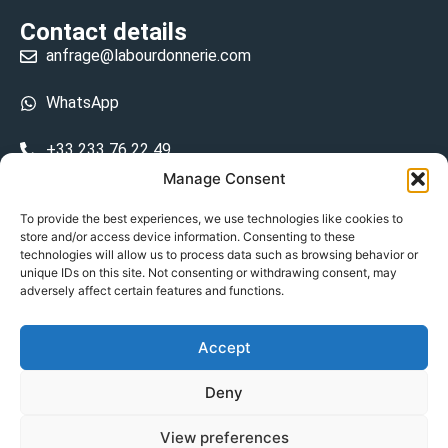
Contact details
anfrage@labourdonnerie.com
WhatsApp
+33 233 76 22 49
Manage Consent
+33 6 26 48 68 31
To provide the best experiences, we use technologies like cookies to
store and/or access device information. Consenting to these
15 La Bourdonnerie 50430 Vesly
technologies will allow us to process data such as browsing behavior or
prosecuted.blusher.yielded
unique IDs on this site. Not consenting or withdrawing consent, may
adversely affect certain features and functions.
DE
Accept
Datenschutzrichtlinie
Deny
Geschäftsbedingungen
View preferences