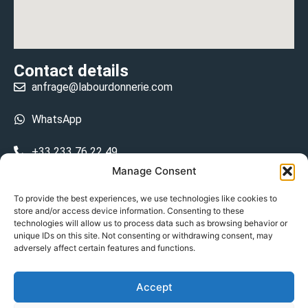
Contact details
anfrage@labourdonnerie.com
WhatsApp
+33 233 76 22 49
Manage Consent
+33 6 26 48 68 31
To provide the best experiences, we use technologies like cookies to
store and/or access device information. Consenting to these
15 La Bourdonnerie 50430 Vesly
technologies will allow us to process data such as browsing behavior or
prosecuted.blusher.yielded
unique IDs on this site. Not consenting or withdrawing consent, may
adversely affect certain features and functions.
DE
Accept
Datenschutzrichtlinie