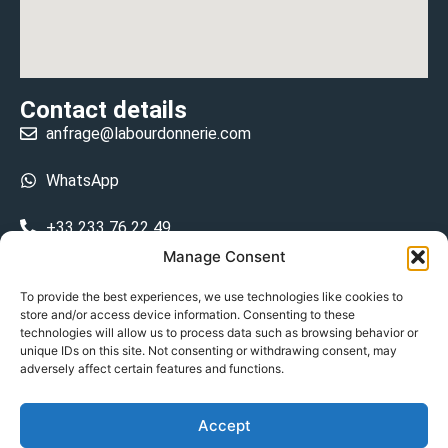
Contact details
anfrage@labourdonnerie.com
WhatsApp
+33 233 76 22 49
Manage Consent
+33 6 26 48 68 31
To provide the best experiences, we use technologies like cookies to
store and/or access device information. Consenting to these
15 La Bourdonnerie 50430 Vesly
technologies will allow us to process data such as browsing behavior or
prosecuted.blusher.yielded
unique IDs on this site. Not consenting or withdrawing consent, may
adversely affect certain features and functions.
DE
Accept