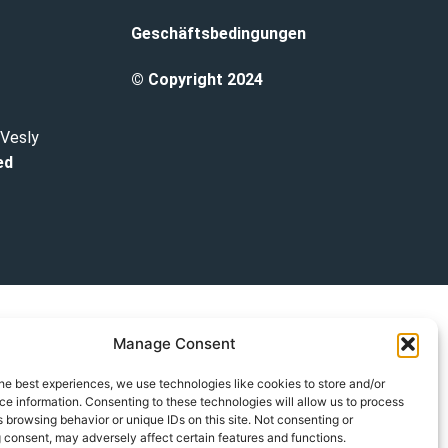
Geschäftsbedingungen
© Copyright 2024
 Vesly
ed
Manage Consent
he best experiences, we use technologies like cookies to store and/or
e information. Consenting to these technologies will allow us to process
 browsing behavior or unique IDs on this site. Not consenting or
 consent, may adversely affect certain features and functions.