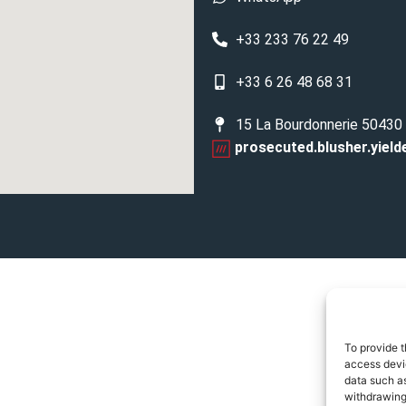
+33 233 76 22 49
+33 6 26 48 68 31
15 La Bourdonnerie 50430
prosecuted.blusher.yield
To provide t
access devic
data such as
withdrawing