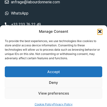
anfrage@labourdonnerie.com
WhatsApp
+33 233 76 22 49
Manage Consent
+33 6 26 48 68 31
To provide the best experiences, we use technologies like cookies to
store and/or access device information. Consenting to these
15 La Bourdonnerie 50430 Vesly
technologies will allow us to process data such as browsing behavior or
prosecuted.blusher.yielded
unique IDs on this site. Not consenting or withdrawing consent, may
adversely affect certain features and functions.
DE
Accept
Datenschutzrichtlinie
Deny
Geschäftsbedingungen
View preferences
© Copyright 2024
Cookie Policy
Privacy Policy