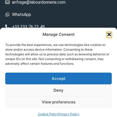
anfrage@labourdonnerie.com
WhatsApp
+33 233 76 22 49
Manage Consent
+33 6 26 48 68 31
To provide the best experiences, we use technologies like cookies to
store and/or access device information. Consenting to these
15 La Bourdonnerie 50430 Vesly
technologies will allow us to process data such as browsing behavior or
prosecuted.blusher.yielded
unique IDs on this site. Not consenting or withdrawing consent, may
adversely affect certain features and functions.
DE
Accept
Datenschutzrichtlinie
Deny
Geschäftsbedingungen
View preferences
© Copyright 2024
Cookie Policy
Privacy Policy