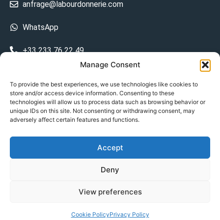
anfrage@labourdonnerie.com
WhatsApp
+33 233 76 22 49
Manage Consent
+33 6 26 48 68 31
To provide the best experiences, we use technologies like cookies to
store and/or access device information. Consenting to these
15 La Bourdonnerie 50430 Vesly
technologies will allow us to process data such as browsing behavior or
prosecuted.blusher.yielded
unique IDs on this site. Not consenting or withdrawing consent, may
adversely affect certain features and functions.
DE
Accept
Datenschutzrichtlinie
Deny
Geschäftsbedingungen
View preferences
© Copyright 2024
Cookie Policy
Privacy Policy