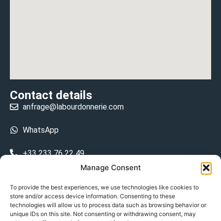
Contact details
anfrage@labourdonnerie.com
WhatsApp
+33 233 76 22 49
Manage Consent
+33 6 26 48 68 31
To provide the best experiences, we use technologies like cookies to
store and/or access device information. Consenting to these
15 La Bourdonnerie 50430 Vesly
technologies will allow us to process data such as browsing behavior or
prosecuted.blusher.yielded
unique IDs on this site. Not consenting or withdrawing consent, may