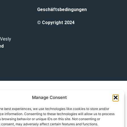
Geschäftsbedingungen
© Copyright 2024
 Vesly
ed
Manage Consent
he best experiences, we use technologies like cookies to store and/or
e information. Consenting to these technologies will allow us to process
 browsing behavior or unique IDs on this site. Not consenting or
 consent, may adversely affect certain features and functions.