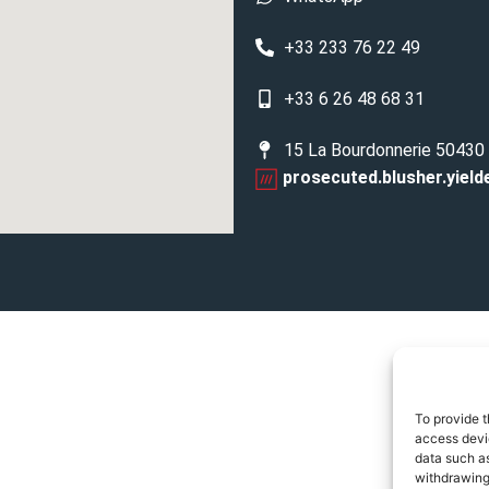
+33 233 76 22 49
+33 6 26 48 68 31
15 La Bourdonnerie 50430
prosecuted.blusher.yield
To provide t
access devic
data such as
withdrawing