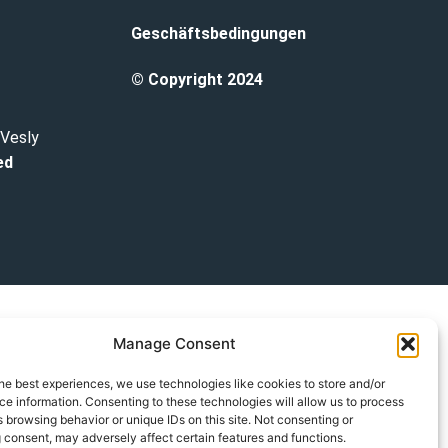
Geschäftsbedingungen
© Copyright 2024
 Vesly
ed
Manage Consent
he best experiences, we use technologies like cookies to store and/or
e information. Consenting to these technologies will allow us to process
 browsing behavior or unique IDs on this site. Not consenting or
 consent, may adversely affect certain features and functions.