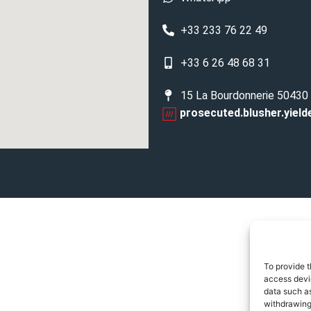
+33 233 76 22 49
+33 6 26 48 68 31
15 La Bourdonnerie 50430
prosecuted.blusher.yield
To provide t
access devic
data such as
withdrawing