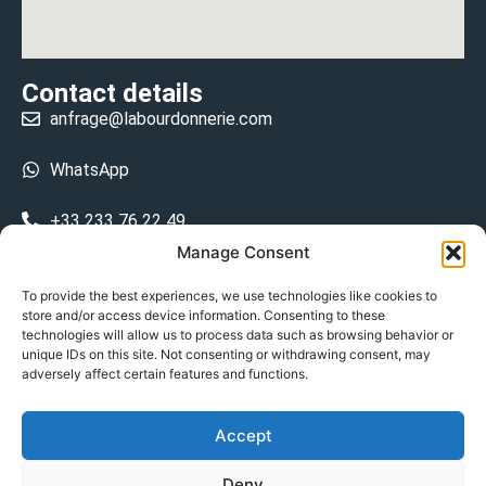
Contact details
anfrage@labourdonnerie.com
WhatsApp
+33 233 76 22 49
Manage Consent
+33 6 26 48 68 31
To provide the best experiences, we use technologies like cookies to
store and/or access device information. Consenting to these
15 La Bourdonnerie 50430 Vesly
technologies will allow us to process data such as browsing behavior or
prosecuted.blusher.yielded
unique IDs on this site. Not consenting or withdrawing consent, may
adversely affect certain features and functions.
DE
Accept
Datenschutzrichtlinie
Deny