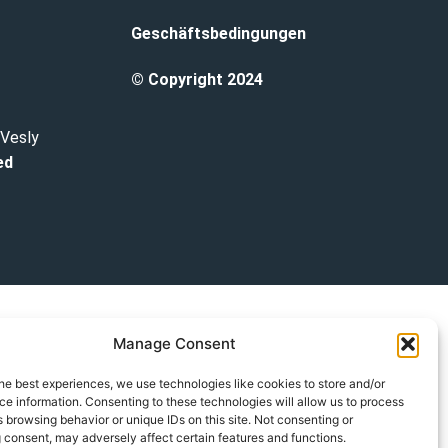
Geschäftsbedingungen
© Copyright 2024
 Vesly
ed
Manage Consent
he best experiences, we use technologies like cookies to store and/or
e information. Consenting to these technologies will allow us to process
 browsing behavior or unique IDs on this site. Not consenting or
 consent, may adversely affect certain features and functions.