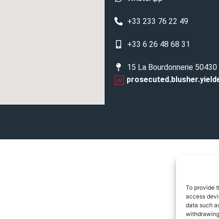
+33 233 76 22 49
+33 6 26 48 68 31
15 La Bourdonnerie 50430
prosecuted.blusher.yield
To provide t
access devic
data such as
withdrawing