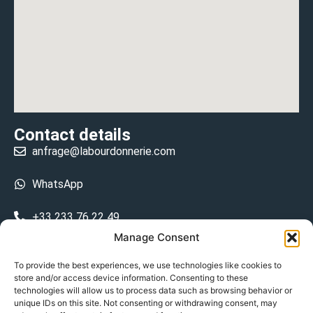
Contact details
anfrage@labourdonnerie.com
WhatsApp
+33 233 76 22 49
Manage Consent
+33 6 26 48 68 31
To provide the best experiences, we use technologies like cookies to
store and/or access device information. Consenting to these
15 La Bourdonnerie 50430 Vesly
technologies will allow us to process data such as browsing behavior or
prosecuted.blusher.yielded
unique IDs on this site. Not consenting or withdrawing consent, may