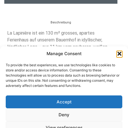
Beschreibung
La Lapinière ist ein 130 m² grosses, apartes
Ferienhaus auf unserem Bauernhof in idyllischer,
ländlicher Lage – nur 11 km vom sauberen, weißen
Strand in La
Manche
im Westen der Normandie. Die
Manage Consent
frühere Scheune wurde vor einigen Jahren komplett
To provide the best experiences, we use technologies like cookies to
umgebaut und bietet dem anspruchsvollen
store and/or access device information. Consenting to these
Feriengast nun eine stilvolle, großzügige Unterkunft
technologies will allow us to process data such as browsing behavior or
mit gehobener Ausstattung (ideal für Paare sowie
unique IDs on this site. Not consenting or withdrawing consent, may
adversely affect certain features and functions.
Familien – Maximalbelegung: 4 Erwachsene und 4
Kinder).
Accept
Das Erdgeschoß – La Grande Salle – ist ein
geschmackvoll eingerichteter, 65 m² großer Raum,
Deny
der in verschiedene Wohnbereiche aufgeteilt ist. Im
Wohnzimmerbereich mit stilgerechtem Kamin finden
View preferences