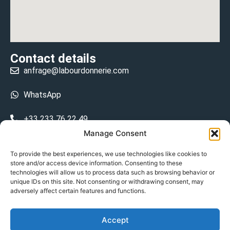
Contact details
anfrage@labourdonnerie.com
WhatsApp
+33 233 76 22 49
Manage Consent
+33 6 26 48 68 31
To provide the best experiences, we use technologies like cookies to
store and/or access device information. Consenting to these
15 La Bourdonnerie 50430 Vesly
technologies will allow us to process data such as browsing behavior or
prosecuted.blusher.yielded
unique IDs on this site. Not consenting or withdrawing consent, may
adversely affect certain features and functions.
DE
Accept