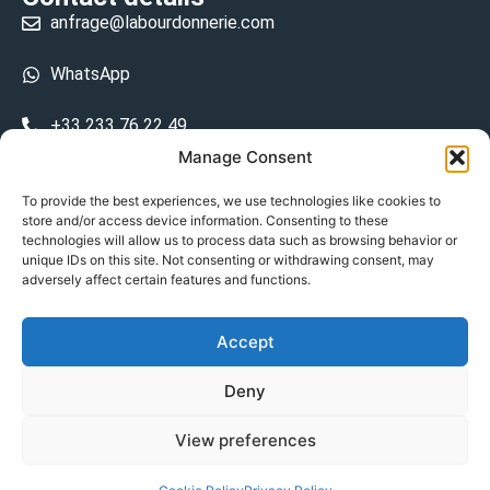
anfrage@labourdonnerie.com
WhatsApp
+33 233 76 22 49
Manage Consent
+33 6 26 48 68 31
To provide the best experiences, we use technologies like cookies to
store and/or access device information. Consenting to these
15 La Bourdonnerie 50430 Vesly
technologies will allow us to process data such as browsing behavior or
prosecuted.blusher.yielded
unique IDs on this site. Not consenting or withdrawing consent, may
adversely affect certain features and functions.
DE
Accept
Datenschutzrichtlinie
Deny
Geschäftsbedingungen
View preferences
© Copyright 2024