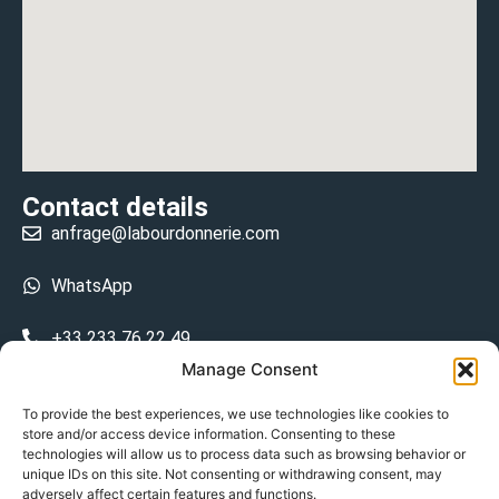
Contact details
anfrage@labourdonnerie.com
WhatsApp
+33 233 76 22 49
Manage Consent
+33 6 26 48 68 31
To provide the best experiences, we use technologies like cookies to
store and/or access device information. Consenting to these
15 La Bourdonnerie 50430 Vesly
technologies will allow us to process data such as browsing behavior or
prosecuted.blusher.yielded
unique IDs on this site. Not consenting or withdrawing consent, may
adversely affect certain features and functions.