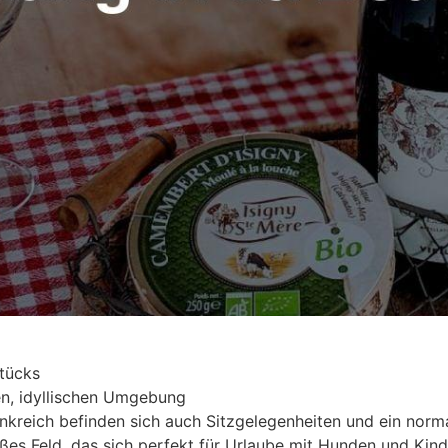
tücks
en, idyllischen Umgebung
ankreich befinden sich auch Sitzgelegenheiten und ein nor
es Feld, das sich perfekt für Urlaube mit Hunden und Kinde