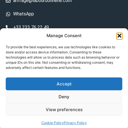
anfrage@labourdonnerie.com
WhatsApp
+33 233 76 22 49
Manage Consent
+33 6 26 48 68 31
To provide the best experiences, we use technologies like cookies to
store and/or access device information. Consenting to these
15 La Bourdonnerie 50430 Vesly
technologies will allow us to process data such as browsing behavior or
prosecuted.blusher.yielded
unique IDs on this site. Not consenting or withdrawing consent, may
adversely affect certain features and functions.
DE
Accept
Datenschutzrichtlinie
Deny
Geschäftsbedingungen
View preferences
© Copyright 2024
Cookie Policy
Privacy Policy