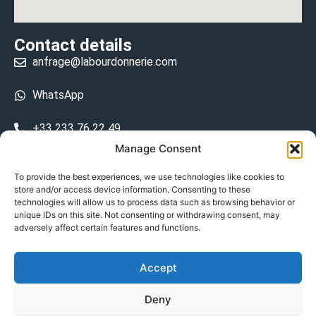
Contact details
anfrage@labourdonnerie.com
WhatsApp
+33 233 76 22 49
Manage Consent
+33 6 26 48 68 31
To provide the best experiences, we use technologies like cookies to
store and/or access device information. Consenting to these
15 La Bourdonnerie 50430 Vesly
technologies will allow us to process data such as browsing behavior or
prosecuted.blusher.yielded
unique IDs on this site. Not consenting or withdrawing consent, may
adversely affect certain features and functions.
DE
Accept
Datenschutzrichtlinie
Deny