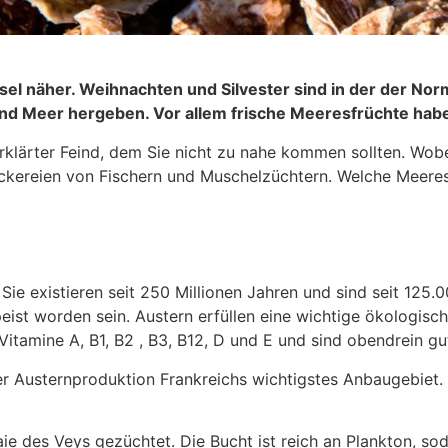
l näher. Weihnachten und Silvester sind in der der Nor
nd Meer hergeben. Vor allem frische Meeresfrüchte habe
klärter Feind, dem Sie nicht zu nahe kommen sollten. Wobei
eckereien von Fischern und Muschelzüchtern. Welche Meeresf
 Sie existieren seit 250 Millionen Jahren und sind seit 125
ist worden sein. Austern erfüllen eine wichtige ökologisc
e Vitamine A, B1, B2 , B3, B12, D und E und sind obendrein 
er Austernproduktion Frankreichs wichtigstes Anbaugebiet.
ie des Veys gezüchtet. Die Bucht ist reich an Plankton, sod