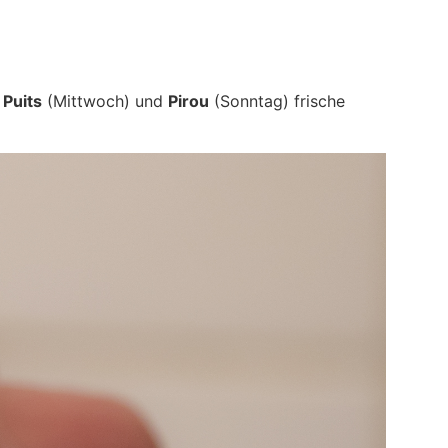
 Puits
(Mittwoch) und
Pirou
(Sonntag) frische