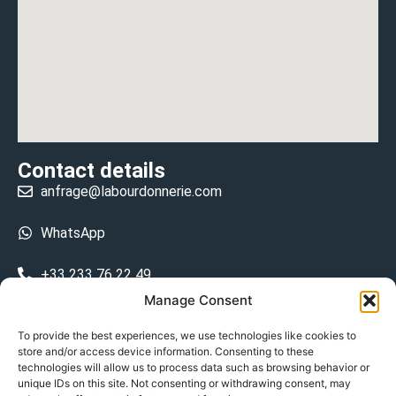
Contact details
anfrage@labourdonnerie.com
WhatsApp
+33 233 76 22 49
Manage Consent
+33 6 26 48 68 31
To provide the best experiences, we use technologies like cookies to
store and/or access device information. Consenting to these
15 La Bourdonnerie 50430 Vesly
technologies will allow us to process data such as browsing behavior or
prosecuted.blusher.yielded
unique IDs on this site. Not consenting or withdrawing consent, may